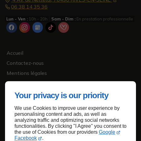
06 38 14 35 36
Lun - Ven :
10h - 20h
Sam - Dim :
En prestation professionnelle
Accueil
Contactez-nous
Mentions légales
Plan du site
Your privacy is our priority
We use Cookies to improve user experience by
Haut de page
personalising content and ads, as well as
analyzing traffic and optimizing social networks
functionalities. By clicking "I Agree" you consent to
the use of Cookies from our providers
Google
Facebook
.